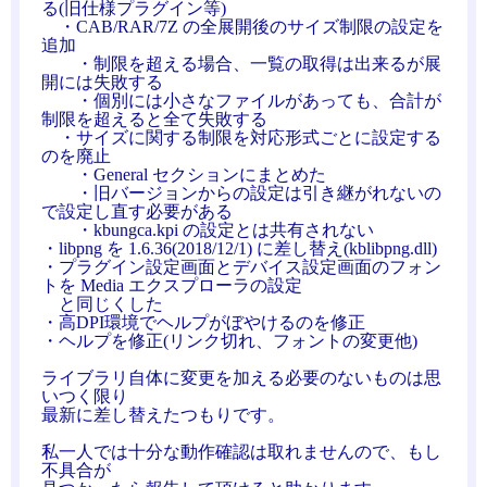
る(旧仕様プラグイン等)
・CAB/RAR/7Z の全展開後のサイズ制限の設定を
追加
・制限を超える場合、一覧の取得は出来るが展
開には失敗する
・個別には小さなファイルがあっても、合計が
制限を超えると全て失敗する
・サイズに関する制限を対応形式ごとに設定する
のを廃止
・General セクションにまとめた
・旧バージョンからの設定は引き継がれないの
で設定し直す必要がある
・kbungca.kpi の設定とは共有されない
・libpng を 1.6.36(2018/12/1) に差し替え(kblibpng.dll)
・プラグイン設定画面とデバイス設定画面のフォン
トを Media エクスプローラの設定
と同じくした
・高DPI環境でヘルプがぼやけるのを修正
・ヘルプを修正(リンク切れ、フォントの変更他)
ライブラリ自体に変更を加える必要のないものは思
いつく限り
最新に差し替えたつもりです。
私一人では十分な動作確認は取れませんので、もし
不具合が