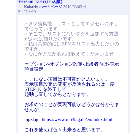
Version 1.01c(正式版)
Kobarin
ホームページ
2019/03/03日
21:27 #r29
> タグ編集後、リストとしてエクセルに移し
て使っています。
> そこで、リストにないタグを追加する方法
があれば知りたいです。
> 私は具体的にはBPMをリスト出力したいの
ですが、
> なにか方法があれば教えてくださいませ
オプション-オプション設定-上級者向け-表示
項目設定
ここにない項目は不可能だと思います。
表示項目設定の変更が反映されるのは一度
STEP_K を終了して
起動し直してからとなります。
お求めのことが実現可能かどうかは分かりま
せんが、
mp3tag :
https://www.mp3tag.de/en/index.html
これを使えば色々出来ると思います。