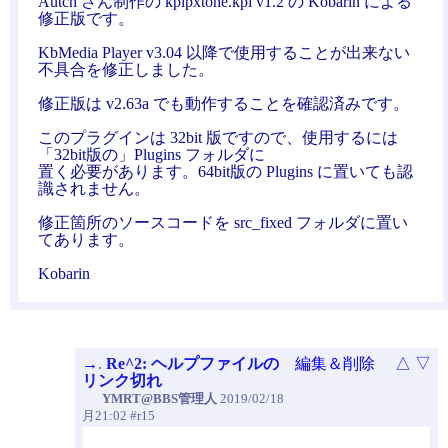
Autch さん制作の kpipxtone.kpi v1.2 の Kobarin による
修正版です。
KbMedia Player v3.04 以降で使用することが出来ない
不具合を修正しました。
修正版は v2.63a でも動作することを確認済みです。
このプラグインは 32bit 版ですので、使用するには
「32bit版の」Plugins フォルダに
置く必要があります。64bit版の Plugins に置いても認
識されません。
修正箇所のソースコードを src_fixed フォルダに置い
てあります。
Kobarin
→
.
Re^2: ヘルプファイルの
編集＆削除
△
▽
リンク切れ
YMRT@BBS管理人
2019/02/18
月21:02 #r15