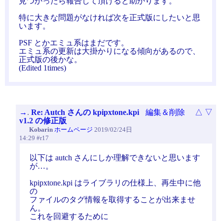
見つかったら報告して頂けると助かります。
特に大きな問題がなければ次を正式版にしたいと思
います。
PSF とかエミュ系はまだです。
エミュ系の更新は大掛かりになる傾向があるので、
正式版の後かな。
(Edited 1times)
→
.
Re: Autch さんの kpipxtone.kpi
編集＆削除
△
▽
v1.2 の修正版
Kobarin
ホームページ
2019/02/24日
14:29 #r17
以下は autch さんにしか理解できないと思います
が…。
kpipxtone.kpi はライブラリの仕様上、再生中に他
の
ファイルのタグ情報を取得することが出来ませ
ん。
これを回避するために