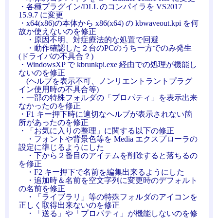
・各種プラグイン/DLL のコンパイラを VS2017
15.9.7 に変更
・x64(x86)の本体から x86(x64) の kbwaveout.kpi を何
故か使えないのを修正
・原因不明、対症療法的な処置で回避
・動作確認した２台のPCのうち一方でのみ発生
(ドライバの不具合？)
・WindowsXP で kbrunkpi.exe 経由での処理が機能し
ないのを修正
(ヘルプを表示不可、ノンリエントラントプラグ
イン使用時の不具合等)
・一部の特殊フォルダの「プロパティ」を表示出来
なかったのを修正
・F1 キー押下時に適切なヘルプが表示されない箇
所があったのを修正
・「お気に入りの整理」に関する以下の修正
・フォントや背景色等を Media エクスプローラの
設定に準じるようにした
・下から２番目のアイテムを削除すると落ちるの
を修正
・F2 キー押下で名前を編集出来るようにした
・追加時＆名前を空文字列に変更時のデフォルト
の名前を修正
・「ライブラリ」等の特殊フォルダのアイコンを
正しく取得出来ないのを修正
・「送る」や「プロパティ」が機能しないのを修