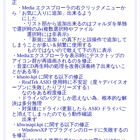
正
・Media エクスプローラの右クリックメニューか
ら「お気に入りに追加」出来るよう
にした
・リスト部から追加出来るのはフォルダを単独
で選択時のみ(複数選択時やファイル
選択時には非表示)
・「新規に追加」の真下だと誤操作で追加して
しまうことが多い＆頻繁に使用する
ものではないので敢えて下の方に表示
・Mediaエクスプローラを表示時にデスクトップの
アイコン群が再描画されるのを修正
・音楽CD再生時の処理を改善(演奏終了出来ないこ
とがある等)
・kbasio.kpi に関する以下の修正
・RealTek ASIO 使用時に不安定（度々デバイスオ
ープンに失敗したりフリーズする）
なのをある程度修正
・ドライバのバグとしか思えない為、根本的な解
決は多分無理
・対策後にドライバ更新したら ASIO ドライバご
と消えてしまったのでもう動作確認
出来ず
・kbwasapi.kpi に関する以下の修正
・WindowsXP でプラグインのロードに失敗するの
を修正