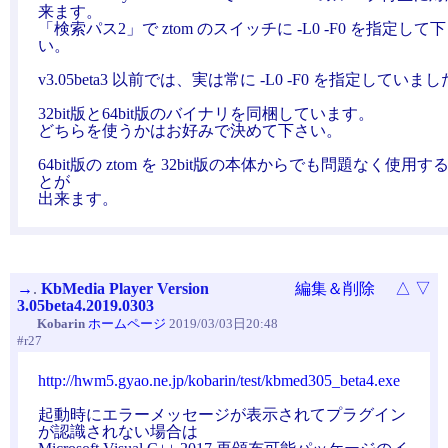
来ます。
「検索パス2」で ztom のスイッチに -L0 -F0 を指定して
い。
v3.05beta3 以前では、実は常に -L0 -F0 を指定していま
32bit版と64bit版のバイナリを同梱しています。
どちらを使うかはお好みで決めて下さい。
64bit版の ztom を 32bit版の本体からでも問題なく使用す
とが
出来ます。
→
.
KbMedia Player Version
編集＆削除
△
▽
3.05beta4.2019.0303
Kobarin
ホームページ
2019/03/03日20:48
#r27
http://hwm5.gyao.ne.jp/kobarin/test/kbmed305_beta4.exe
起動時にエラーメッセージが表示されてプラグイン
が認識されない場合は