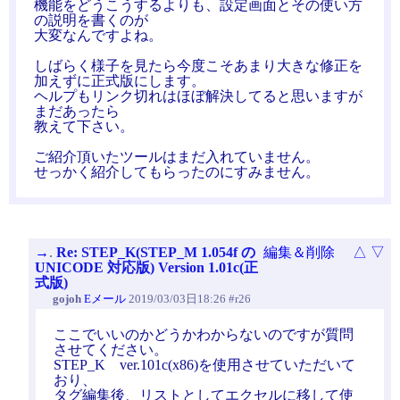
機能をどうこうするよりも、設定画面とその使い方
の説明を書くのが
大変なんですよね。
しばらく様子を見たら今度こそあまり大きな修正を
加えずに正式版にします。
ヘルプもリンク切れはほぼ解決してると思いますが
まだあったら
教えて下さい。
ご紹介頂いたツールはまだ入れていません。
せっかく紹介してもらったのにすみません。
→
.
Re: STEP_K(STEP_M 1.054f の
編集＆削除
△
▽
UNICODE 対応版) Version 1.01c(正
式版)
gojoh
Eメール
2019/03/03日18:26 #r26
ここでいいのかどうかわからないのですが質問
させてください。
STEP_K ver.101c(x86)を使用させていただいて
おり、
タグ編集後、リストとしてエクセルに移して使