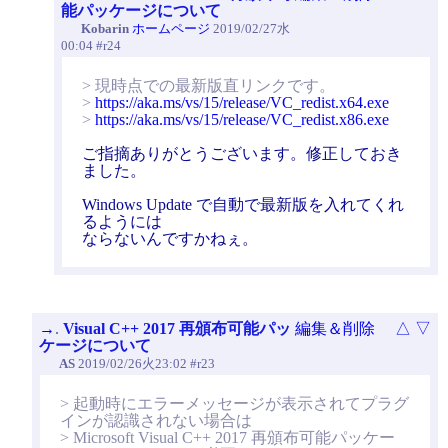
能パッケージについて
Kobarin
ホームページ
2019/02/27水
00:04 #r24
> 現時点での最新版直リンクです。
>
https://aka.ms/vs/15/release/VC_redist.x64.exe
>
https://aka.ms/vs/15/release/VC_redist.x86.exe
ご指摘ありがとうございます。修正しておき
ました。
Windows Update で自動で最新版を入れてくれ
るようには
ならないんですかねぇ。
→
.
Visual C++ 2017 再頒布可能パッ
編集＆削除
△
▽
ケージについて
AS
2019/02/26火23:02 #r23
> 起動時にエラーメッセージが表示されてプラグ
インが認識されない場合は
> Microsoft Visual C++ 2017 再頒布可能パッケー