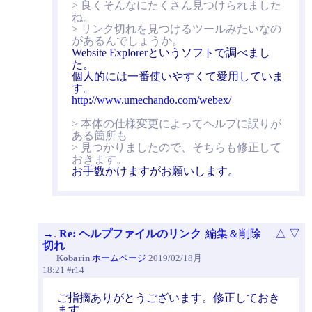
> 良くそんなにたくさん見つけられました
ね。
> リンク切れを見つけるツールみたいなの
があるんでしょうか。
Website Explorerというソフトで調べまし
た。
個人的には一番使いやすくて愛用していま
す。
http://www.umechando.com/webex/
> 本体の仕様変更によってヘルプに誤りが
ある箇所も
> 見つかりましたので、そちらも修正して
おきます。
お手数かけますがお願いします。
→
.
Re: ヘルプファイルのリンク
編集＆削除
△
▽
切れ
Kobarin
ホームページ
2019/02/18月
18:21 #r14
ご指摘ありがとうございます。修正しておき
ます。