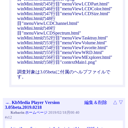
winMini.htmlの45行目"menuViewLCDPart.html"
winMini.htmlの46行目"menuViewLCDColor.html"
winMini.htmlの47行目"menuViewLCDSize.html"
winMini.htmlの48行
目"menuViewLCDChannel.html"
winMini.htmlの49行
目"menuViewLCDSpectrum.html"
winMini.htmlの52行目"menuViewTasktray.html"
winMini.htmlの53行目"menuViewVolume.html"
winMini.htmlの54行目"menuViewFavorite.html"
winMini.htmlの55行目"menuViewWRD.html"
winMini.htmlの56行目"menuViewMExplorer.html"
winMini.htmlの58行目"contextMain1.png"
調査対象は3.05betaに付属のヘルプファイルで
す。
→
.
KbMedia Player Version
編集＆削除
△
▽
3.05beta.2019.0218
Kobarin
ホームページ
2019/02/18月00:40
#r12