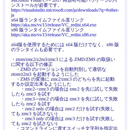
Microsoft Visual C++ 2017 再頒布可能パッケージのイ
ンストールが必要です。
https://visualstudio.microsoft.com/ja/downloads/?q=#other-
ja
x64 版ランタイムファイル直リンク
https://aka.ms/vs/15/release/VC_redist.x64.exe
x86 版ランタイムファイル直リンク
https://aka.ms/vs/15/release/VC_redist.x86.exe
x64版を使用するためには x64 版だけでなく、x86 版
のランタイムも必要です。
・ztom/zmc2/z2m3/zmc3 による ZMD/ZMS の取扱い
に関する以下の修正
・ZMD のバージョンを自動判別して適切な
ztom/z2m3 を起動するようにした
・ZMS の変換に zmc2/zmc3 のどちらを先に起動
するか設定出来るようにした
・zmc2->zmc3 の場合は zmc2 を先に試して失敗
したら zmc3 を試す
・zmc3->zmc2 の場合は zmc3 を先に試して失敗
したら zmc2 を試す
・zmc2 only の場合は zmc2 だけを試す(失敗し
ても zmc3 を試さない)
・zmc3 only の場合は zmc3 だけを試す(失敗し
ても zmc2 を試さない)
・コマンドラインに渡すスイッチ文字列を指定出