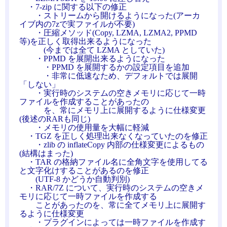
・7-zip に関する以下の修正
・ストリームから開けるようになった(アーカ
イブ内の7zで実ファイルが不要)
・圧縮メソッド(Copy, LZMA, LZMA2, PPMD
等)を正しく取得出来るようになった
(今までは全て LZMA としていた)
・PPMD を展開出来るようになった
・PPMD を展開するかの設定項目を追加
・非常に低速なため、デフォルトでは展開
「しない」
・実行時のシステムの空きメモリに応じて一時
ファイルを作成することがあったの
を、常にメモリ上に展開するように仕様変更
(後述のRARも同じ)
・メモリの使用量を大幅に軽減
・TGZ を正しく処理出来なくなっていたのを修正
・zlib の inflateCopy 内部の仕様変更によるもの
(結構はまった)
・TAR の格納ファイル名に全角文字を使用してる
と文字化けすることがあるのを修正
(UTF-8 かどうか自動判別)
・RAR/7Z について、実行時のシステムの空きメ
モリに応じて一時ファイルを作成する
ことがあったのを、常に全てメモリ上に展開す
るように仕様変更
・プラグインによっては一時ファイルを作成す