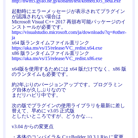
http://hwm5.gyao.ne.jp/kobarin/test/kbmed305_beta.exe
起動時にエラーメッセージが表示されてプラグイン
が認識されない場合は
Microsoft Visual C++ 2017 再頒布可能パッケージのイ
ンストールが必要です。
https://visualstudio.microsoft.com/ja/downloads/?q=#other-
ja
x64 版ランタイムファイル直リンク
https://aka.ms/vs/15/release/VC_redist.x64.exe
x86 版ランタイムファイル直リンク
https://aka.ms/vs/15/release/VC_redist.x86.exe
x64版を使用するためには x64 版だけでなく、x86 版
のランタイムも必要です。
約2年ぶりのバージョンアップです。プログラミン
グ自体が久しぶりなので
まだリハビリ中です。
次の版でプラグインの使用ライブラリを最新に差し
替えて、早めに v3.05 正式版
としたいところですが、どうかな…。
v3.04 からの変更点
・本体のコンパイラを C++Builder 10.3.1 Rio に変更