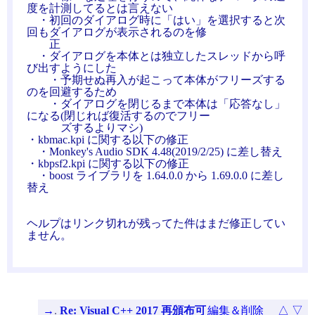
度を計測してるとは言えない
・初回のダイアログ時に「はい」を選択すると次
回もダイアログが表示されるのを修
正
・ダイアログを本体とは独立したスレッドから呼
び出すようにした
・予期せぬ再入が起こって本体がフリーズする
のを回避するため
・ダイアログを閉じるまで本体は「応答なし」
になる(閉じれば復活するのでフリー
ズするよりマシ)
・kbmac.kpi に関する以下の修正
・Monkey's Audio SDK 4.48(2019/2/25) に差し替え
・kbpsf2.kpi に関する以下の修正
・boost ライブラリを 1.64.0.0 から 1.69.0.0 に差し
替え
ヘルプはリンク切れが残ってた件はまだ修正してい
ません。
→
.
Re: Visual C++ 2017 再頒布可
編集＆削除
△
▽