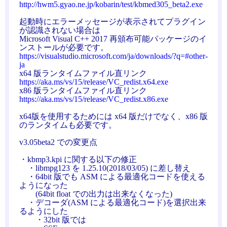
http://hwm5.gyao.ne.jp/kobarin/test/kbmed305_beta2.exe
起動時にエラーメッセージが表示されてプラグイン
が認識されない場合は
Microsoft Visual C++ 2017 再頒布可能パッケージのイ
ンストールが必要です。
https://visualstudio.microsoft.com/ja/downloads/?q=#other-
ja
x64 版ランタイムファイル直リンク
https://aka.ms/vs/15/release/VC_redist.x64.exe
x86 版ランタイムファイル直リンク
https://aka.ms/vs/15/release/VC_redist.x86.exe
x64版を使用するためには x64 版だけでなく、x86 版
のランタイムも必要です。
v3.05beta2 での変更点
・kbmp3.kpi に関する以下の修正
・libmpg123 を 1.25.10(2018/03/05) に差し替え
・64bit 版でも ASM による最適化コードを使える
ようになった
(64bit float での出力は出来なくなった)
・デコーダ(ASM による最適化コード)を選択出来
るようにした
・32bit 版では