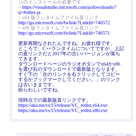
ジのインストールが必要です。
>
https://visualstudio.microsoft.com/ja/downloads/?
q=#other-ja
> x64 版ランタイムファイル直リンク
http://go.microsoft.com/fwlink/?LinkId=746572
> x86 版ランタイムファイル直リンク
http://go.microsoft.com/fwlink/?LinkId=746571
更新再開なされたんですね。お疲れ様です。
ところで、C++ランタイムについてですが、上記
の直リンクだと2017年の古いバージョンが落ち
てきます。
ダウンロードページのラジオボタンでx64かx86
を選び右のダウンロードで最新版となります。
すぐ下の「次のリンクを右クリックしてコピー
するかブックマークしてください。」のリンク
は古いままです。
紛らわしいですね。
現時点での最新版直リンクです。
https://aka.ms/vs/15/release/VC_redist.x64.exe
https://aka.ms/vs/15/release/VC_redist.x86.exe