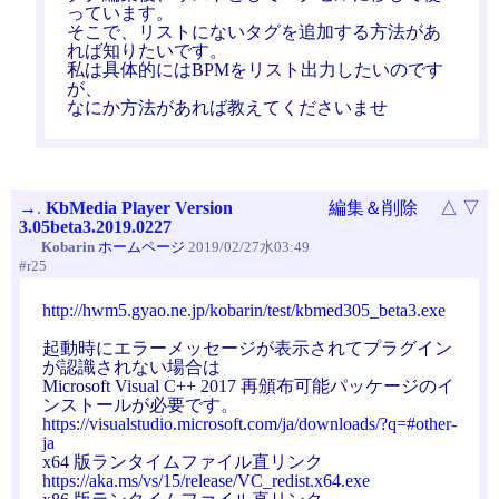
っています。
そこで、リストにないタグを追加する方法があ
れば知りたいです。
私は具体的にはBPMをリスト出力したいのです
が、
なにか方法があれば教えてくださいませ
→
.
KbMedia Player Version
編集＆削除
△
▽
3.05beta3.2019.0227
Kobarin
ホームページ
2019/02/27水03:49
#r25
http://hwm5.gyao.ne.jp/kobarin/test/kbmed305_beta3.exe
起動時にエラーメッセージが表示されてプラグイン
が認識されない場合は
Microsoft Visual C++ 2017 再頒布可能パッケージのイ
ンストールが必要です。
https://visualstudio.microsoft.com/ja/downloads/?q=#other-
ja
x64 版ランタイムファイル直リンク
https://aka.ms/vs/15/release/VC_redist.x64.exe