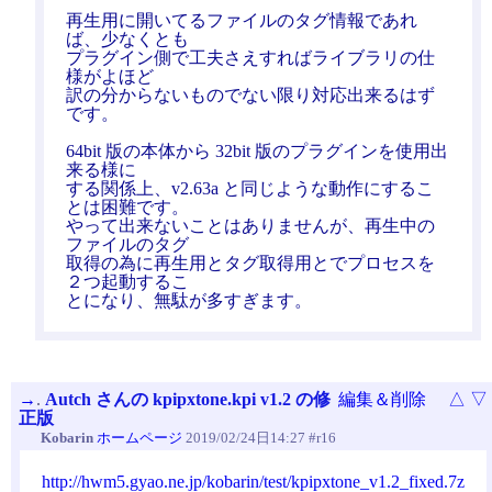
再生用に開いてるファイルのタグ情報であれ
ば、少なくとも
プラグイン側で工夫さえすればライブラリの仕
様がよほど
訳の分からないものでない限り対応出来るはず
です。
64bit 版の本体から 32bit 版のプラグインを使用出
来る様に
する関係上、v2.63a と同じような動作にするこ
とは困難です。
やって出来ないことはありませんが、再生中の
ファイルのタグ
取得の為に再生用とタグ取得用とでプロセスを
２つ起動するこ
とになり、無駄が多すぎます。
→
.
Autch さんの kpipxtone.kpi v1.2 の修
編集＆削除
△
▽
正版
Kobarin
ホームページ
2019/02/24日14:27 #r16
http://hwm5.gyao.ne.jp/kobarin/test/kpipxtone_v1.2_fixed.7z