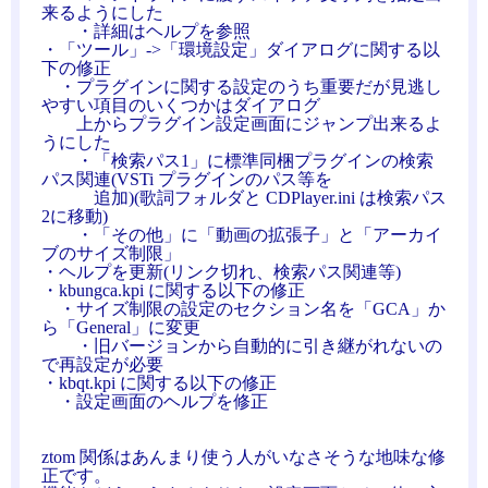
来るようにした
・詳細はヘルプを参照
・「ツール」->「環境設定」ダイアログに関する以
下の修正
・プラグインに関する設定のうち重要だが見逃し
やすい項目のいくつかはダイアログ
上からプラグイン設定画面にジャンプ出来るよ
うにした
・「検索パス1」に標準同梱プラグインの検索
パス関連(VSTi プラグインのパス等を
追加)(歌詞フォルダと CDPlayer.ini は検索パス
2に移動)
・「その他」に「動画の拡張子」と「アーカイ
ブのサイズ制限」
・ヘルプを更新(リンク切れ、検索パス関連等)
・kbungca.kpi に関する以下の修正
・サイズ制限の設定のセクション名を「GCA」か
ら「General」に変更
・旧バージョンから自動的に引き継がれないの
で再設定が必要
・kbqt.kpi に関する以下の修正
・設定画面のヘルプを修正
ztom 関係はあんまり使う人がいなさそうな地味な修
正です。