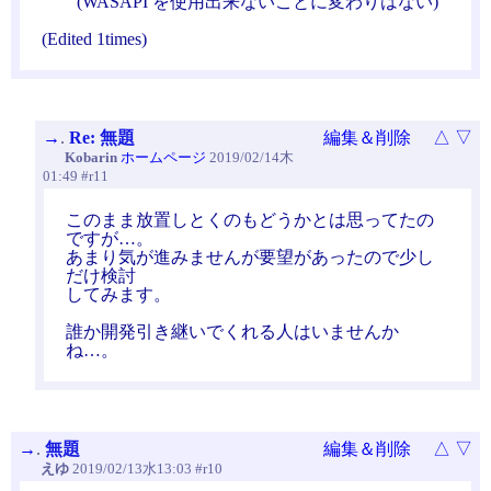
(WASAPI を使用出来ないことに変わりはない)
(Edited 1times)
→
.
Re: 無題
編集＆削除
△
▽
Kobarin
ホームページ
2019/02/14木
01:49 #r11
このまま放置しとくのもどうかとは思ってたの
ですが…。
あまり気が進みませんが要望があったので少し
だけ検討
してみます。
誰か開発引き継いでくれる人はいませんか
ね…。
→
.
無題
編集＆削除
△
▽
えゆ
2019/02/13水13:03 #r10