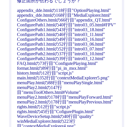
修正箇所が伝わるでしょうか？
appendix_dde.htmlの118行目"OptionPlaying.html"
appendix_dde.htmlの168行目"MediaExplorer.html"
ConfigureOthers.htmlの66行目"appendix_QT.html"
ConfigurePath1.htmlの40行目"intro03_05.html#FPV"
ConfigurePath1.htmlの43行目"intro03_18.html"
ConfigurePath1.htmlの46行目"intro03_11.html"
ConfigurePath1.htmlの49行目"intro03_16.html"
ConfigurePath1.htmlの52行目"intro03_06.html"
ConfigurePath1.htmlの52行目"intro03_07.html"
ConfigurePath2.htmlの37行目"intro03_10.html"
ConfigurePath2.htmlの39行目"intro03_12.html"
FAQ.htmlの73行目"ConfigutePlaying.html"
format.htmlの89行目"pi_in_msx.html"
history.htmlの12行目"script.js"
main.htmlの352行目"contextMediaExplorer5.png"
menuPlay.htmlの88行目"menuPlaySingle.html"
menuPlay2.htmlの147行
目"menuToolOthers.html#Volume"
menuPlay2.htmlの178行目"menuPlayForward.html"
menuPlay2.htmlの178行目"menuPlayPrevious.html"
rights.htmlの12行目"script.js"
rights.htmlの45行目"CofigurePlugin.html"
WaveDeviceSetup.htmlの40行目"quality"
winMediaExplorer.htmlの223行
目"contextMediaExplorer4.png"