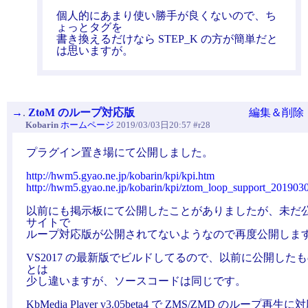
個人的にあまり使い勝手が良くないので、ち
ょっとタグを
書き換えるだけなら STEP_K の方が簡単だと
は思いますが。
→
.
ZtoM のループ対応版
編集＆削除
Kobarin
ホームページ
2019/03/03日20:57 #r28
プラグイン置き場にて公開しました。
http://hwm5.gyao.ne.jp/kobarin/kpi/kpi.htm
http://hwm5.gyao.ne.jp/kobarin/kpi/ztom_loop_support_201903
以前にも掲示板にて公開したことがありましたが、未だ
サイトで
ループ対応版が公開されてないようなので再度公開しま
VS2017 の最新版でビルドしてるので、以前に公開した
とは
少し違いますが、ソースコードは同じです。
KbMedia Player v3.05beta4 で ZMS/ZMD のループ再生