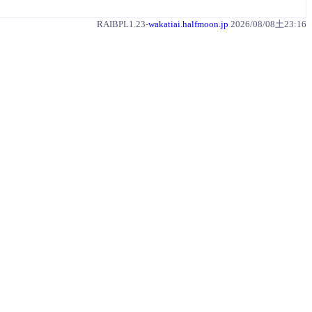
RAIBPL1.23-
wakatiai.halfmoon.jp
2026/08/08土23:16