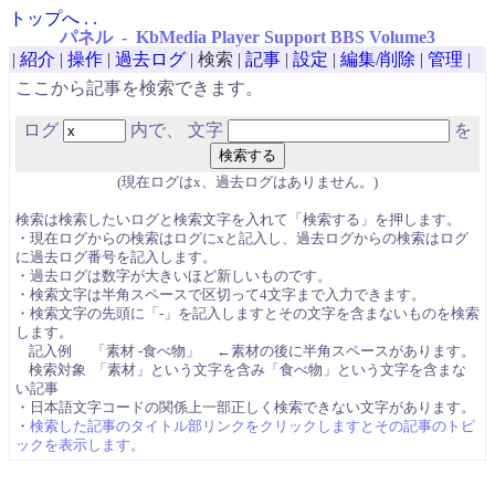
トップ
へ
.
.
パネル - KbMedia Player Support BBS Volume3
|
紹介
|
操作
|
過去ログ
|
検索
|
記事
|
設定
|
編集/削除
|
管理
|
ここから記事を検索できます。
ログ
内で、
文字
を
(現在ログはx、過去ログはありません。)
検索は検索したいログと検索文字を入れて「検索する」を押します。
・現在ログからの検索はログにxと記入し、過去ログからの検索はログ
に過去ログ番号を記入します。
・過去ログは数字が大きいほど新しいものです。
・検索文字は半角スペースで区切って4文字まで入力できます。
・検索文字の先頭に「-」を記入しますとその文字を含まないものを検索
します。
記入例 「素材 -食べ物」 ←素材の後に半角スペースがあります。
検索対象 「素材」という文字を含み「食べ物」という文字を含まな
い記事
・日本語文字コードの関係上一部正しく検索できない文字があります。
・
検索した記事のタイトル部リンクをクリックしますとその記事のトピ
ックを表示します。