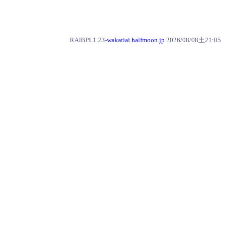
RAIBPL1.23-
wakatiai.halfmoon.jp
2026/08/08土21:05