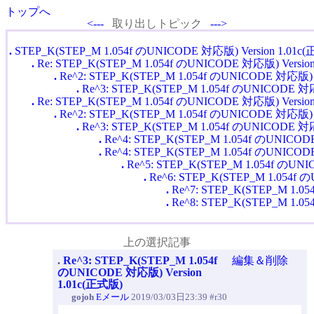
トップへ
<---
取り出しトピック
--->
.
STEP_K(STEP_M 1.054f のUNICODE 対応版) Version 1.01c
.
Re: STEP_K(STEP_M 1.054f のUNICODE 対応版) Versio
.
Re^2: STEP_K(STEP_M 1.054f のUNICODE 対応版) 
.
Re^3: STEP_K(STEP_M 1.054f のUNICODE 対応
.
Re: STEP_K(STEP_M 1.054f のUNICODE 対応版) Versio
.
Re^2: STEP_K(STEP_M 1.054f のUNICODE 対応版) 
.
Re^3: STEP_K(STEP_M 1.054f のUNICODE 対応
.
Re^4: STEP_K(STEP_M 1.054f のUNICOD
.
Re^4: STEP_K(STEP_M 1.054f のUNICOD
.
Re^5: STEP_K(STEP_M 1.054f のUN
.
Re^6: STEP_K(STEP_M 1.054f 
.
Re^7: STEP_K(STEP_M 1.0
.
Re^8: STEP_K(STEP_M 1.0
上の選択記事
.
Re^3: STEP_K(STEP_M 1.054f
編集＆削除
のUNICODE 対応版) Version
1.01c(正式版)
gojoh
Eメール
2019/03/03日23:39 #r30