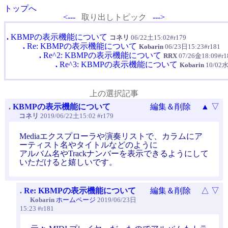
トップへ
<---
取り出しトピック
--->
.
KBMPの表示機能について
コネリ
06/22土15:02#r179
.
Re: KBMPの表示機能について
Kobarin
06/23日15:23#r181
.
Re^2: KBMPの表示機能について
RRX
07/26金18:09#r1
.
Re^3: KBMPの表示機能について
Kobarin
10/02水
上の選択記事
.
KBMPの表示機能について
編集＆削除
▲
▽
コネリ
2019/06/22土15:02 #r179
Mediaエクスプローラや演奏リストで、カラムにア
ーティスト名やタイトルなどのように
アルバム名やTrackナンバーを表示できるようにして
いただけると嬉しいです。
.
Re: KBMPの表示機能について
編集＆削除
△
▽
Kobarin
ホームページ
2019/06/23日
15:23 #r181