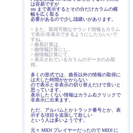
は容易ですが
ms まで表示するとその分だけカラムの横
幅を広く取る
必要があるので少し躊躇いがあります。
> また、取得可能なサウンド情報もカラム
で表示/非表示できるようにしたらいいで
すね。
> 曲長計算は、
> 曲情報計算にし、
> 曲情報計算にて、
> 表示されているカラムのデータのみ取
得。
多くの形式では、曲長以外の情報の取得に
は大した時間がかからない
ので表示と非表示の切り替えだけで良いと
思っています。
表示したくない情報はカラム右クリックで
非表示に出来ます。
ただ、アルバムとかトラック番号とか、表
示する項目を追加して欲しい
という人は多いようです。
元々 MIDI プレイヤーだったので MIDI に