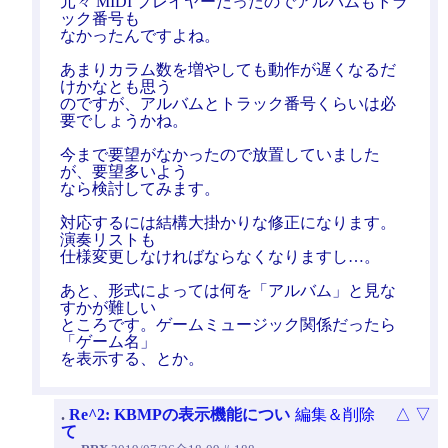
元々 MIDI プレイヤーだったのでアルバムもトラ
ック番号も
なかったんですよね。
あまりカラム数を増やしても動作が遅くなるだ
けかなとも思う
のですが、アルバムとトラック番号くらいは必
要でしょうかね。
今まで要望がなかったので放置していました
が、要望多いよう
なら検討してみます。
対応するには結構大掛かりな修正になります。
演奏リストも
仕様変更しなければならなくなりますし…。
あと、形式によっては何を「アルバム」と見な
すかが難しい
ところです。ゲームミュージック関係だったら
「ゲーム名」
を表示する、とか。
.
Re^2: KBMPの表示機能につい
編集＆削除
△
▽
て