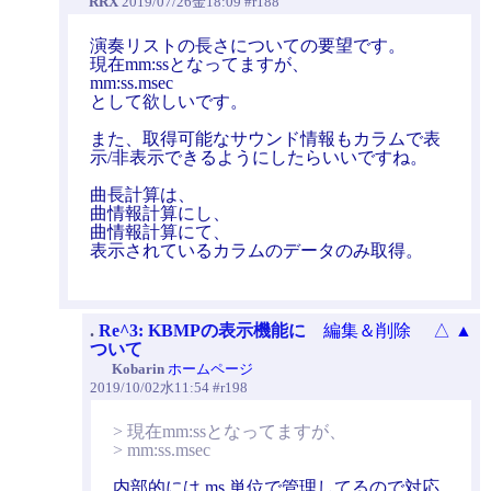
RRX
2019/07/26金18:09 #r188
演奏リストの長さについての要望です。
現在mm:ssとなってますが、
mm:ss.msec
として欲しいです。
また、取得可能なサウンド情報もカラムで表
示/非表示できるようにしたらいいですね。
曲長計算は、
曲情報計算にし、
曲情報計算にて、
表示されているカラムのデータのみ取得。
.
Re^3: KBMPの表示機能に
編集＆削除
△
▲
ついて
Kobarin
ホームページ
2019/10/02水11:54 #r198
> 現在mm:ssとなってますが、
> mm:ss.msec
内部的には ms 単位で管理してるので対応