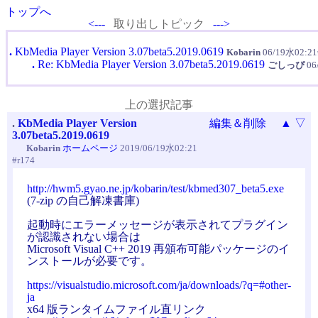
トップへ
<---
取り出しトピック
--->
.
KbMedia Player Version 3.07beta5.2019.0619
Kobarin
06/19水02:21
.
Re: KbMedia Player Version 3.07beta5.2019.0619
ごしっぴ
06
上の選択記事
.
KbMedia Player Version
編集＆削除
▲
▽
3.07beta5.2019.0619
Kobarin
ホームページ
2019/06/19水02:21
#r174
http://hwm5.gyao.ne.jp/kobarin/test/kbmed307_beta5.exe
(7-zip の自己解凍書庫)
起動時にエラーメッセージが表示されてプラグイン
が認識されない場合は
Microsoft Visual C++ 2019 再頒布可能パッケージのイ
ンストールが必要です。
https://visualstudio.microsoft.com/ja/downloads/?q=#other-
ja
x64 版ランタイムファイル直リンク