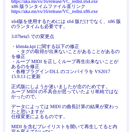
https://aka.ms/vs/16/release/VC_redist.x64.exe
x86 版ランタイムファイル直リンク
https://aka.ms/vs/16/release/VC_redist.x86.exe
x64版を使用するためには x64 版だけでなく、x86 版
のランタイムも必要です。
3.07beta5 での変更点
・kbm4a.kpi に関する以下の修正
・タグの取得が出来ないことがあることがあるの
を修正
・ループ MIDI を正しくループ再生出来ないことが
あるのを修正
・各種プラグイン/DLL のコンパイラを VS2017
15.9.13 に更新
正式版にしようか迷いましたが念のためです。
ループ MIDI の不具合が思っていたより単純ではな
かったので。
データによっては MIDI の曲長計算の結果が変わっ
たと思いますが
仕様変更によるものです。
MIDI を含むプレイリストを開いて再生してると内
容を変えてないのに