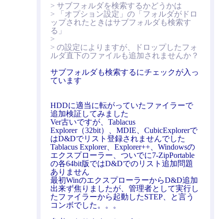
> サブフォルダを検索するかどうかは
> 「オプション設定」の「フォルダがドロ
ップされたときはサブフォルダも検索す
る」
>
> の設定によりますが、ドロップしたフォ
ルダ直下のファイルも追加されませんか？
サブフォルダも検索するにチェックが入っ
ています
HDDに適当に転がっていたファイラーで
追加検証してみました
Ver古いですが、Tablacus
Explorer（32bit）、MDIE、CubicExplorerで
はD&Dでリスト登録されませんでした
Tablacus Explorer、Explorer++、Windowsの
エクスプローラー、ついでに7-ZipPortable
の各64bit版ではD&Dでのリスト追加問題
ありません
最初WinのエクスプローラーからD&D追加
出来ず焦りましたが、管理者として実行し
たファイラーから起動したSTEP、と言う
コンボでした。。。