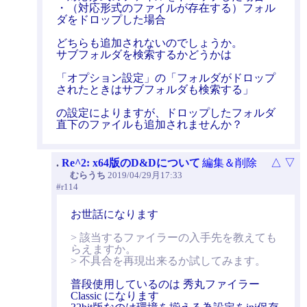
・（対応形式のファイルが存在する）フォル
ダをドロップした場合
どちらも追加されないのでしょうか。
サブフォルダを検索するかどうかは
「オプション設定」の「フォルダがドロップ
されたときはサブフォルダも検索する」
の設定によりますが、ドロップしたフォルダ
直下のファイルも追加されませんか？
.
Re^2: x64版のD&Dについて
編集＆削除
△
▽
むらうち
2019/04/29月17:33
#r114
お世話になります
> 該当するファイラーの入手先を教えても
らえますか。
> 不具合を再現出来るか試してみます。
普段使用しているのは 秀丸ファイラー
Classic になります