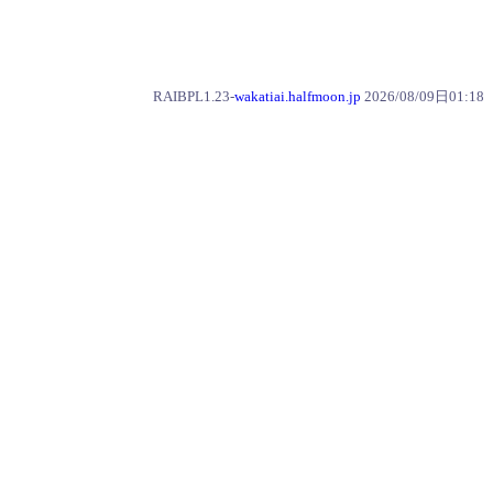
RAIBPL1.23-
wakatiai.halfmoon.jp
2026/08/09日01:18