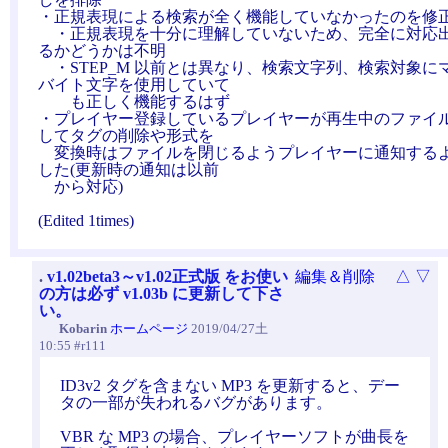
・正規表現による検索が全く機能していなかったのを修
・正規表現を十分に理解していないため、完全に対応
るかどうかは不明
・STEP_M 以前とは異なり、検索文字列、検索対象に
バイト文字を使用していて
も正しく機能するはず
・プレイヤー登録しているプレイヤーが再生中のファイ
してタグの削除や形式を
変換時はファイルを閉じるようプレイヤーに通知する
した(更新時の通知は以前
から対応)
(Edited 1times)
.
v1.02beta3～v1.02正式版 をお使い
編集＆削除
△
▽
の方は必ず v1.03b に更新して下さ
い。
Kobarin
ホームページ
2019/04/27土
10:55 #r111
ID3v2 タグを含まない MP3 を更新すると、デー
タの一部が失われるバグがあります。
VBR な MP3 の場合、プレイヤーソフトが曲長を