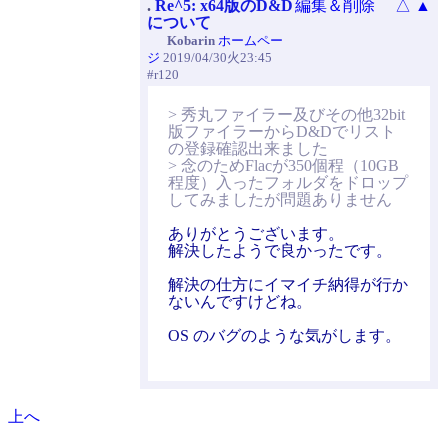
.
Re^5: x64版のD&D
編集＆削除
△
▲
について
Kobarin
ホームペー
ジ
2019/04/30火23:45
#r120
> 秀丸ファイラー及びその他32bit
版ファイラーからD&Dでリスト
の登録確認出来ました
> 念のためFlacが350個程（10GB
程度）入ったフォルダをドロップ
してみましたが問題ありません
ありがとうございます。
解決したようで良かったです。
解決の仕方にイマイチ納得が行か
ないんですけどね。
OS のバグのような気がします。
上へ