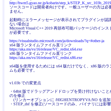
http://hwm5.gyao.ne.jp/kobarin/step_k/STEP_K_src_103b_201
ソースコードは開発者向けです。一般ユーザーの方は必
ません。
起動時にエラーメッセージが表示されてプラグインが認
ない場合は
Microsoft Visual C++ 2019 再頒布可能パッケージのイン
が必要です。
https://visualstudio.microsoft.com/ja/downloads/?q=#other-ja
x64 版ランタイムファイル直リンク
https://aka.ms/vs/16/release/VC_redist.x64.exe
x86 版ランタイムファイル直リンク
https://aka.ms/vs/16/release/VC_redist.x86.exe
x64版を使用するためには x64 版だけでなく、x86 版の
ムも必要です。
v1.03b での変更点
・64bit 版でドラッグアンドドロップを受け付けないこと
のを修正
(リンカーオプションに /HIGHENTROPYVA:NO を追加
・STEP_dsf を修正(ソースコードのみ、バイナリには影響