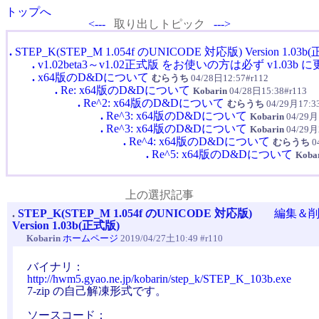
トップへ
<---
取り出しトピック
--->
.
STEP_K(STEP_M 1.054f のUNICODE 対応版) Version 1.03b
.
v1.02beta3～v1.02正式版 をお使いの方は必ず v1.03
.
x64版のD&Dについて
むらうち
04/28日12:57#r112
.
Re: x64版のD&Dについて
Kobarin
04/28日15:38#r113
.
Re^2: x64版のD&Dについて
むらうち
04/29月17:33
.
Re^3: x64版のD&Dについて
Kobarin
04/29月1
.
Re^3: x64版のD&Dについて
Kobarin
04/29月2
.
Re^4: x64版のD&Dについて
むらうち
0
.
Re^5: x64版のD&Dについて
Koba
上の選択記事
.
STEP_K(STEP_M 1.054f のUNICODE 対応版)
編集＆
Version 1.03b(正式版)
Kobarin
ホームページ
2019/04/27土10:49 #r110
バイナリ：
http://hwm5.gyao.ne.jp/kobarin/step_k/STEP_K_103b.exe
7-zip の自己解凍形式です。
ソースコード：