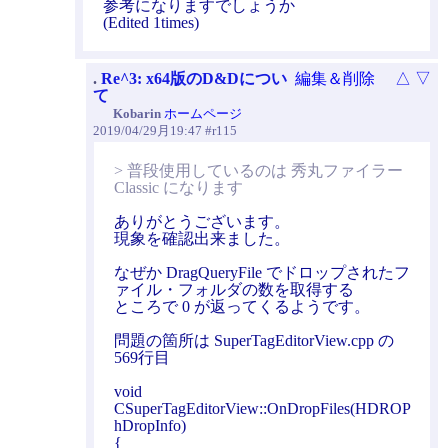
参考になりますでしょうか
(Edited 1times)
.
Re^3: x64版のD&Dについ
編集＆削除
△
▽
て
Kobarin
ホームページ
2019/04/29月19:47 #r115
> 普段使用しているのは 秀丸ファイラー
Classic になります
ありがとうございます。
現象を確認出来ました。
なぜか DragQueryFile でドロップされたフ
ァイル・フォルダの数を取得する
ところで 0 が返ってくるようです。
問題の箇所は SuperTagEditorView.cpp の
569行目
void
CSuperTagEditorView::OnDropFiles(HDROP
hDropInfo)
{