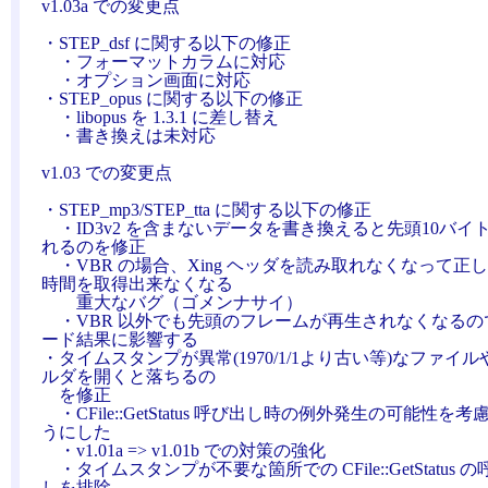
v1.03a での変更点
・STEP_dsf に関する以下の修正
・フォーマットカラムに対応
・オプション画面に対応
・STEP_opus に関する以下の修正
・libopus を 1.3.1 に差し替え
・書き換えは未対応
v1.03 での変更点
・STEP_mp3/STEP_tta に関する以下の修正
・ID3v2 を含まないデータを書き換えると先頭10バイ
れるのを修正
・VBR の場合、Xing ヘッダを読み取れなくなって正
時間を取得出来なくなる
重大なバグ（ゴメンナサイ）
・VBR 以外でも先頭のフレームが再生されなくなるの
ード結果に影響する
・タイムスタンプが異常(1970/1/1より古い等)なファイ
ルダを開くと落ちるの
を修正
・CFile::GetStatus 呼び出し時の例外発生の可能性を
うにした
・v1.01a => v1.01b での対策の強化
・タイムスタンプが不要な箇所での CFile::GetStatus 
しを排除