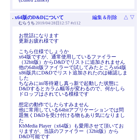
.
x64版のD&Dについて
編集＆削除
△
▽
むらうち
2019/04/28日12:57 #r112
お世話になります
更新お疲れ様です
こちら仕様でしょうか
x64版ですが、通常使用しているファイラー
（32bit版）からD&Dでリストに追加されません
他の64bit版ファイラーで試してみたところx64版
x86版共にD&Dでリスト追加されたのは確認しま
した
ちなみにini等待避し真っ新で起動した状態に
D&Dするとカラム幅等が変わるので、何かしら
ドロップはされている模様です
想定の動作でしたらすみません
他に常用している64bitアプリケーションでは問
題無くD&Dを受け付ける物もあり気になりまし
た
KbMedia Player（x64版）も愛用させて頂いてお
りますが、当該のファイラー（32bit版）から
D&D可能です