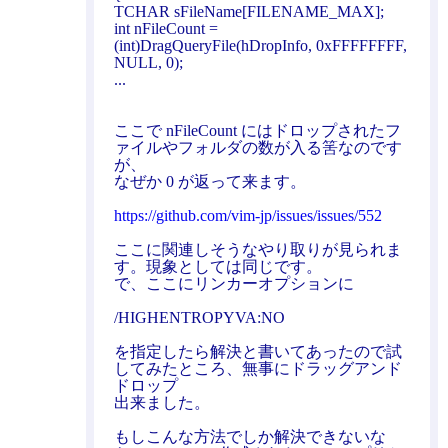
TCHAR sFileName[FILENAME_MAX];
int nFileCount =
(int)DragQueryFile(hDropInfo, 0xFFFFFFFF,
NULL, 0);
...
ここで nFileCount にはドロップされたフ
ァイルやフォルダの数が入る筈なのです
が、
なぜか 0 が返って来ます。
https://github.com/vim-jp/issues/issues/552
ここに関連しそうなやり取りが見られま
す。現象としては同じです。
で、ここにリンカーオプションに
/HIGHENTROPYVA:NO
を指定したら解決と書いてあったので試
してみたところ、無事にドラッグアンド
ドロップ
出来ました。
もしこんな方法でしか解決できないな