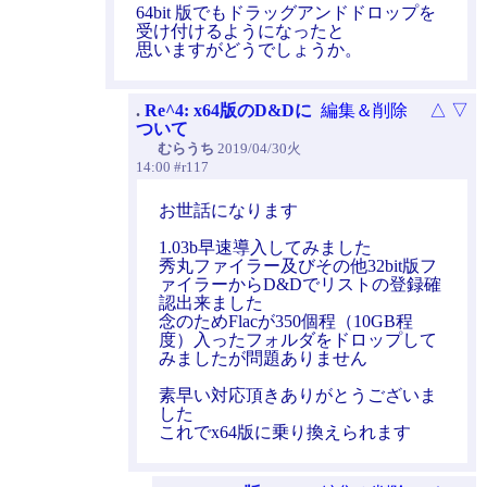
64bit 版でもドラッグアンドドロップを
受け付けるようになったと
思いますがどうでしょうか。
.
Re^4: x64版のD&Dに
編集＆削除
△
▽
ついて
むらうち
2019/04/30火
14:00 #r117
お世話になります
1.03b早速導入してみました
秀丸ファイラー及びその他32bit版フ
ァイラーからD&Dでリストの登録確
認出来ました
念のためFlacが350個程（10GB程
度）入ったフォルダをドロップして
みましたが問題ありません
素早い対応頂きありがとうございま
した
これでx64版に乗り換えられます