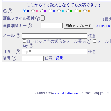
... ここから下は記入しなくても投稿できます ...
色
？
■
■
■
■
■
■
■
■
メール
？
任意
自トピック内の返信をメール受信
？
|
メール
stay
？
任意
ＵＲＬ
？
任意
説明
暗号
？
RAIBPL1.23-
wakatiai.halfmoon.jp
2026/08/09日22:57