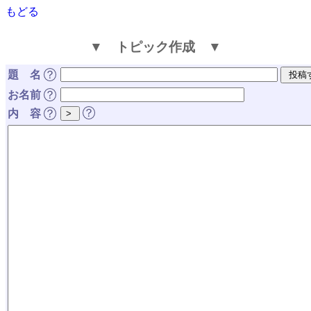
もどる
▼ トピック作成 ▼
題 名
？
お名前
？
？
内 容
？