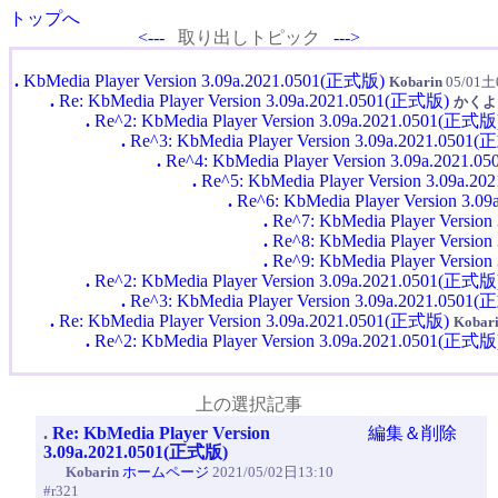
トップへ
<---
取り出しトピック
--->
.
KbMedia Player Version 3.09a.2021.0501(正式版)
Kobarin
05/01土0
.
Re: KbMedia Player Version 3.09a.2021.0501(正式版)
かくよ
.
Re^2: KbMedia Player Version 3.09a.2021.0501(正式版
.
Re^3: KbMedia Player Version 3.09a.2021.0501
.
Re^4: KbMedia Player Version 3.09a.2021
.
Re^5: KbMedia Player Version 3.09a.
.
Re^6: KbMedia Player Version 3.
.
Re^7: KbMedia Player Versio
.
Re^8: KbMedia Player Versio
.
Re^9: KbMedia Player Versio
.
Re^2: KbMedia Player Version 3.09a.2021.0501(正式版
.
Re^3: KbMedia Player Version 3.09a.2021.0501
.
Re: KbMedia Player Version 3.09a.2021.0501(正式版)
Kobar
.
Re^2: KbMedia Player Version 3.09a.2021.0501(正式版
上の選択記事
.
Re: KbMedia Player Version
編集＆削除
3.09a.2021.0501(正式版)
Kobarin
ホームページ
2021/05/02日13:10
#r321