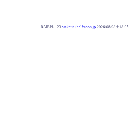
RAIBPL1.23-
wakatiai.halfmoon.jp
2026/08/08土18:05